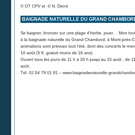
© OT CPV et © N. Derré
BAIGNADE NATURELLE DU GRAND CHAMBOR
Se baigner, bronzer sur une plage d’herbe, jouer… Mon tou
à la baignade naturelle du Grand Chambord, à Mont-près-C
animations sont prévues tout l’été, dont des concerts le mercr
10 août (5 €, gratuit moins de 16 ans).
Ouvert tous les jours de 11 h à 20 h jusqu’au 15 août ; de 1
août.
Tél. 02 54 79 01 81 – www.baignadenaturelle-grandchambor