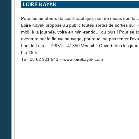
LOIRE KAYAK
Pour les amateurs de sport nautique, rien de mieux que le c
Loire Kayak propose au public toutes sortes de sorties sur l’
midi, à la journée, voire en mini-rando… ou plus ! Pour se s
aventure sur le fleuve sauvage, pourquoi ne pas tenter l’ex
Lac de Loire – D 951 – 41350 Vineuil – Ouvert tous les jours 
h à 19 h
Tél. 06 62 901 543 – www.loirekayak.com