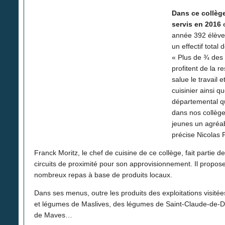
Dans ce collège
servis en 2016
e
année 392 élève
un effectif total 
« Plus de ¾ des 
profitent de la re
salue le travail e
cuisinier ainsi q
départemental q
dans nos collèg
jeunes un agréa
précise Nicolas 
Franck Moritz, le chef de cuisine de ce collège, fait partie de
circuits de proximité pour son approvisionnement. Il propos
nombreux repas à base de produits locaux.
Dans ses menus, outre les produits des exploitations visitées
et légumes de Maslives, des légumes de Saint-Claude-de-D
de Maves…