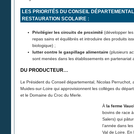
LES PRIORITÉS DU CONSEIL DÉPARTEMENTAL
RESTAURATION SCOLAIRE :
Privilégier les circuits de proximité
(développer les
repas sains et équilibrés et introduire des produits iss
biologique) ;
lutter contre le gaspillage alimentaire
(plusieurs act
sont menées dans les établissements en partenariat
DU PRODUCTEUR…
Le Président du Conseil départemental, Nicolas Perruchot, a
Muides-sur-Loire qui approvisionnent les collèges du dépar
et le Domaine du Croc du Merle.
À
la ferme Vauc
bovins de race à
Salers) qui pâtu
l’année dans les
Val de Loire. En 