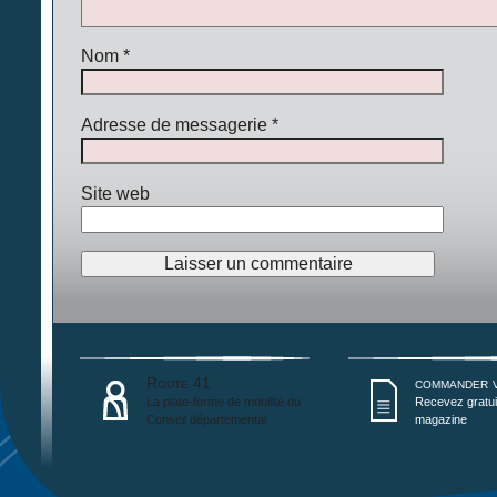
Nom
*
Adresse de messagerie
*
Site web
Route 41
commander 
La plate-forme de mobilité du
Recevez gratui
Conseil départemental
magazine