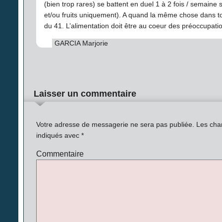
(bien trop rares) se battent en duel 1 à 2 fois / semain
et/ou fruits uniquement). A quand la même chose dans 
du 41. L’alimentation doit être au coeur des préoccupati
GARCIA Marjorie
Laisser un commentaire
Votre adresse de messagerie ne sera pas publiée.
Les cham
indiqués avec
*
Commentaire